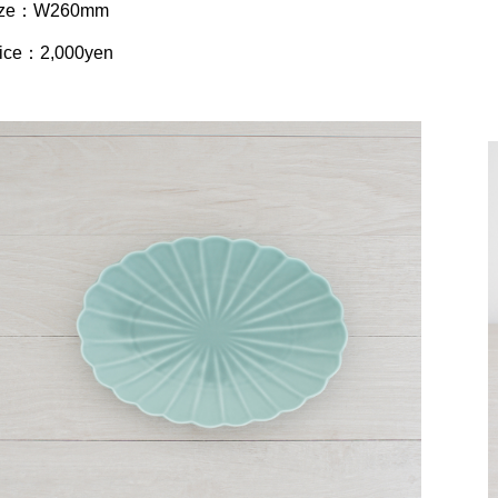
ize：W260mm
rice：2,000yen