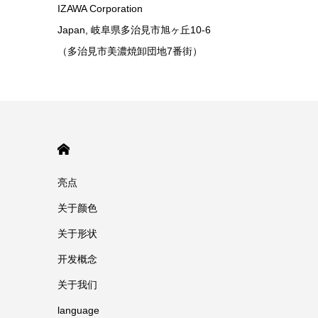
IZAWA Corporation
Japan, 岐阜県多治見市旭ヶ丘10-6
（多治見市美濃焼卸団地7番街）
HOME
亮点
关于颜色
关于形状
开发概念
关于我们
language