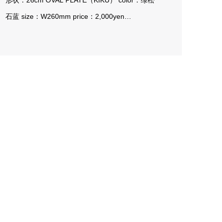
形状：26cm OVAL PLATE（KIKU） color：绿松
石蓝 size：W260mm price：2,000yen…