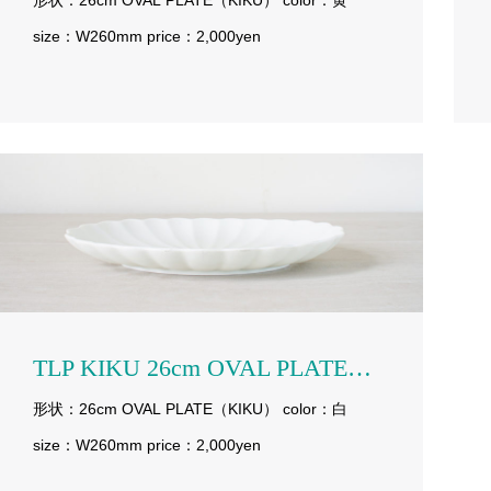
形状：26cm OVAL PLATE（KIKU） color：黄
size：W260mm price：2,000yen
TLP KIKU 26cm OVAL PLATE white
形状：26cm OVAL PLATE（KIKU） color：白
size：W260mm price：2,000yen