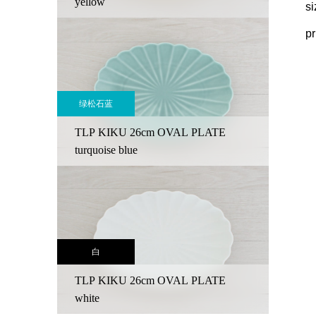
yellow
s
p
绿松石蓝
TLP KIKU 26cm OVAL PLATE
turquoise blue
白
TLP KIKU 26cm OVAL PLATE
white