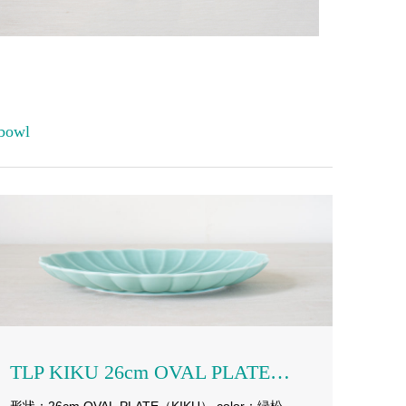
bowl
TLP KIKU 26cm OVAL PLATE turquoise blue