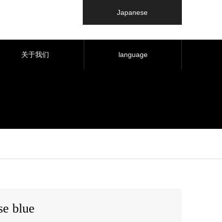
Japanese
关于我们
language
e blue