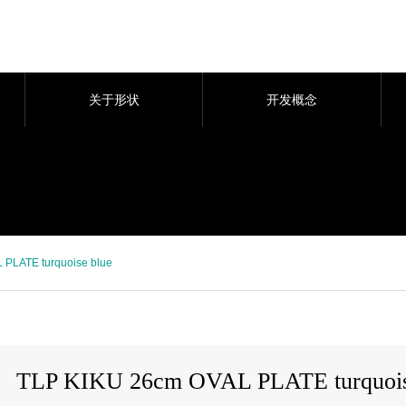
关于形状
开发概念
 PLATE turquoise blue
TLP KIKU 26cm OVAL PLATE turquois