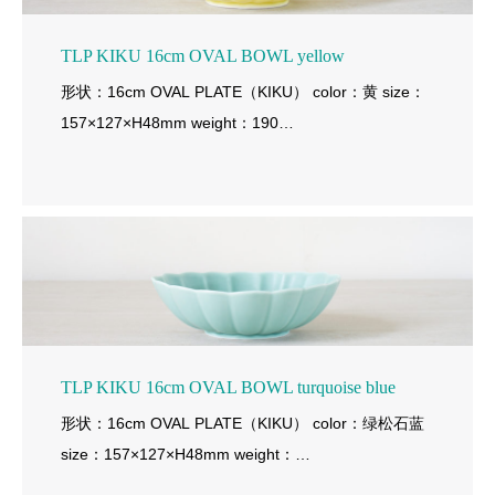
TLP KIKU 16cm OVAL BOWL yellow
形状：16cm OVAL PLATE（KIKU） color：黄 size：
157×127×H48mm weight：190…
TLP KIKU 16cm OVAL BOWL turquoise blue
形状：16cm OVAL PLATE（KIKU） color：绿松石蓝
size：157×127×H48mm weight：…