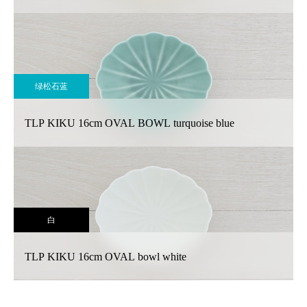
绿松石蓝
TLP KIKU 16cm OVAL BOWL turquoise blue
白
TLP KIKU 16cm OVAL bowl white