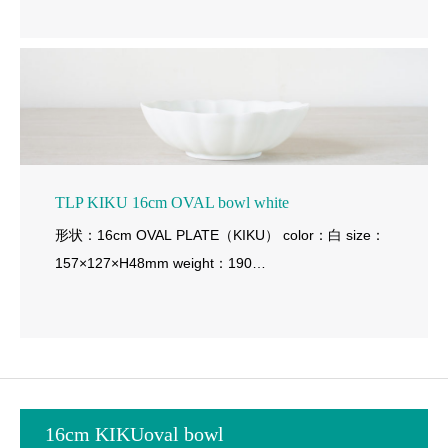
TLP KIKU 16cm OVAL bowl white
形状：16cm OVAL PLATE（KIKU） color：白 size：
157×127×H48mm weight：190…
16cm KIKUoval bowl