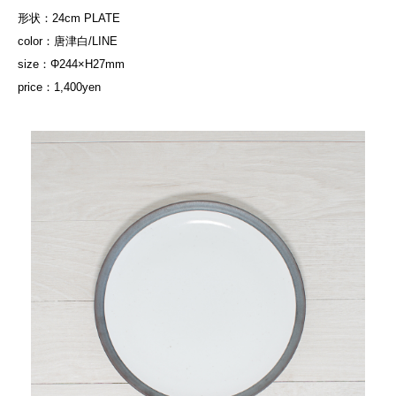
形状：24cm PLATE
color：唐津白/LINE
size：Φ244×H27mm
price：1,400yen