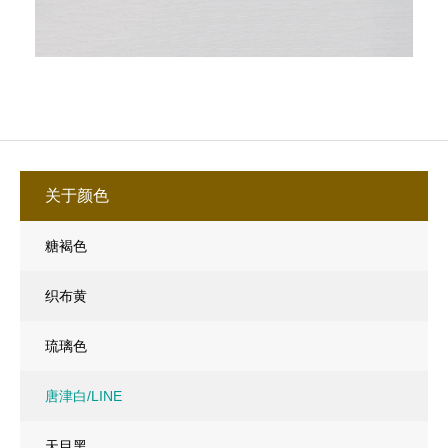
关于颜色
糖褐色
织布黄
琉璃色
唐津白/LINE
天目黑