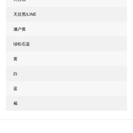
天目黑/LINE
濑户黄
绿松石蓝
黄
白
蓝
褐