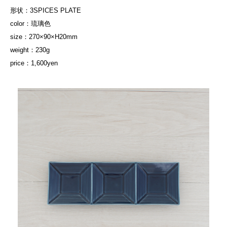
形状：3SPICES PLATE
color：琉璃色
size：270×90×H20mm
weight：230g
price：1,600yen