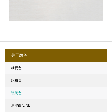
关于颜色
糖褐色
织布黄
琉璃色
唐津白/LINE